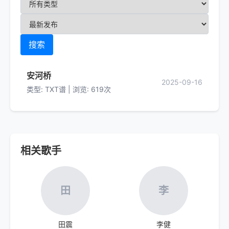
搜索
安河桥
2025-09-16
类型: TXT谱 | 浏览: 619次
相关歌手
田
李
田震
李健