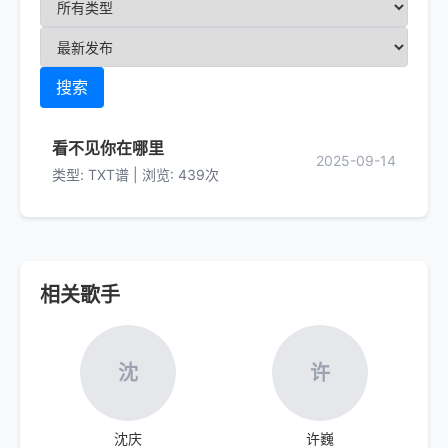
搜索
看不见你在哪里
2025-09-14
类型: TXT谱 | 浏览: 439次
相关歌手
沈
许
沈庆
许巍