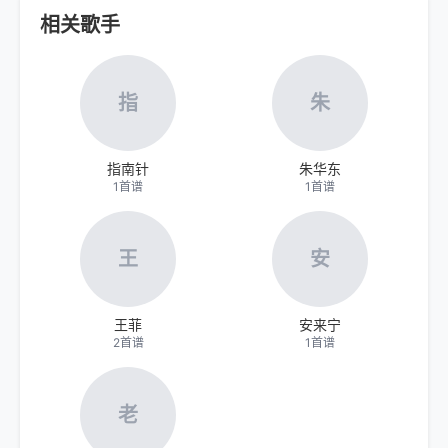
相关歌手
指
朱
指南针
朱华东
1首谱
1首谱
王
安
王菲
安来宁
2首谱
1首谱
老